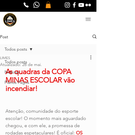
Post
Todos posts
LIMES
Todos posts
Atualizado:
28 de mai.
As quadras da COPA 
Notícias
MINAS ESCOLAR vão 
Planos Pagos
incendiar!
Atenção, comunidade do esporte 
escolar! O momento mais aguardado 
chegou, e com ele, a promessa de 
rodadas espetaculares! É oficial: 
OS 