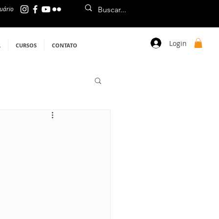
uário
Login
L
CURSOS
CONTATO