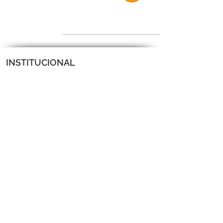
INSTITUCIONAL
LIMES Liga Mineira de Esportes
52.153.842
/0001-87
CNPJ:
Endereço: Rua Guanhães, 286
Sala 102 - Bairro Floresta - Belo Horizonte -
MG CEP 31-110-160
Tel: (31) 3504-8954
email: contato@limesmg.com.br
FORMAS DE PAGAMENTO
AJUDA E SUPORTE