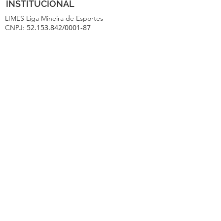
INSTITUCIONAL
LIMES Liga Mineira de Esportes
52.153.842
/0001-87
CNPJ:
Endereço: Rua Guanhães, 286
Sala 102 - Bairro Floresta - Belo Horizonte -
MG CEP 31-110-160
Tel: (31) 3504-8954
email: contato@limesmg.com.br
FORMAS DE PAGAMENTO
AJUDA E SUPORTE
Políticas de Privacidade
Prestação de Serviço
Política de Troca
Políticas de Cancelamento e Reembolso