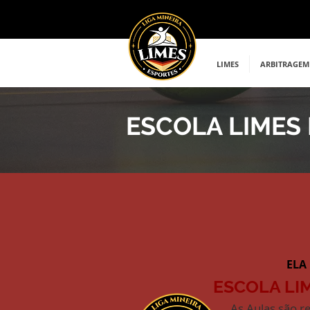
LIMES
ARBITRAGEM
ESCOLA LIMES
ELA
ESCOLA LI
As Aulas são r