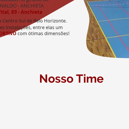
NALDO - ANCHIETA
tal, 89 - Anchieta
 Centro-Sul de Belo Horizonte.
es Instalações, entre elas um
PORTIVO
com ótimas dimensões!
Nosso Time