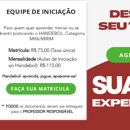
EQUIPE DE INICIAÇÃO
Para quem quer aprender, treinar ou se
divertir praticando o HANDEBOL. Categoria
MINI/MIRIM
Matrícula:
R$ 75,00 (Taxa única)
AG
Mensalidade
(Aulas de Iniciação
ao Handebol): R$ 115,00
Handebol: aprenda, jogue, apaixone-se!
FAÇA SUA MATRICULA
** TODOS
os documentos devem ser entregues
para o
PROFESSOR RESPONSÁVEL