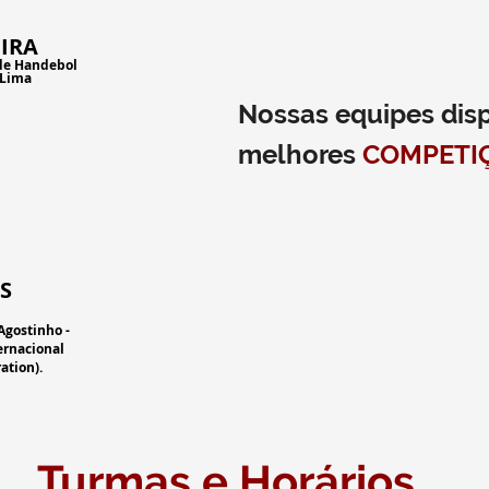
IRA
 de Handebol
 Lima
Nossas equipes
dis
melhores
COMPETIÇ
S
Agostinho -
ernacional
ation).
Turmas e Horários