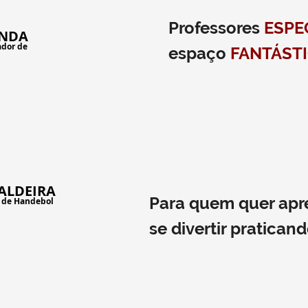
Professores
ESPE
ANDA
ador de
espaço
FANTÁST
CALDEIRA
Para quem quer apre
a de Handebol
se divertir pratican