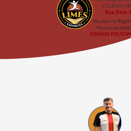
COLÉGIO AR
Rua Dom Vi
Situado na Região
Possui excelent
GINÁSIO POLIES