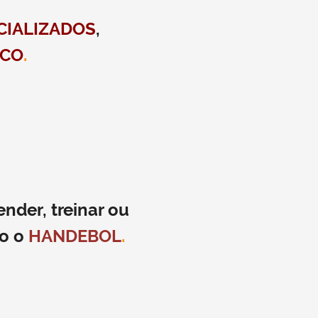
CIALIZADOS
,
ICO
.
nder, treinar ou
do o
HANDEBOL
.