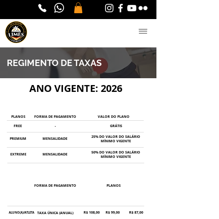
REGIMENTO DE TAXAS
ANO VIGENTE: 2026
PLANOS
PLANOS
FORMA DE PAGAMENTO
VALOR DO PLANO
FREE
-
GRÁTIS
25% DO VALOR DO SALÁRIO
PREMIUM
MENSALIDADE
MÍNIMO VIGENTE
50% DO VALOR DO SALÁRIO
EXTREME
MENSALIDADE
MÍNIMO VIGENTE
INSCRIÇÃO E GERENCIAMENTO 2026
FORMA DE PAGAMENTO
PLANOS
FREE
PREMIUM
EXTREME
R$ 108,00
R$ 99,00
R$ 87,00
ALUNO(A)/ATLETA
TAXA ÚNICA (ANUAL)