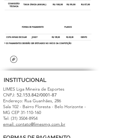
COMISSÃO
TAXA ÚNICA (ANUAL)
R$ 108,00
R$ 99,00
R$ 87,00
TÉCNICA
ARBITRAGEM 2026
FORMA DE PAGAMENTO
PLANOS
FREE
PREMIUM
EXTREME
COPA MINAS ESCOLAR
JOGO*
R$ 139,00
R$ 83,00
ISENTO
* OS PAGAMENTOS DEVERÃO SER EFETUADOS NO INÍCIO DA COMPETIÇÃO
DOWNL
OAD TAXAS 2026
INSTITUCIONAL
LIMES Liga Mineira de Esportes
52.153.842
/0001-87
CNPJ:
Endereço: Rua Guanhães, 286
Sala 102 - Bairro Floresta - Belo Horizonte -
MG CEP 31-110-160
Tel: (31) 3504-8954
email: contato@limesmg.com.br
FORMAS DE PAGAMENTO