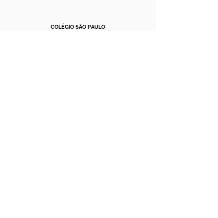
COLÉGIO SÃO PAULO
ACESSO LIBERADO
COLEGUIUM - OURO PRETO
ACESSO LIBERADO
, mediante a lista nominal
de atletas, comissão técnica e responsáveis e
apresentação de documento com foto.
Envio
até 12h
.