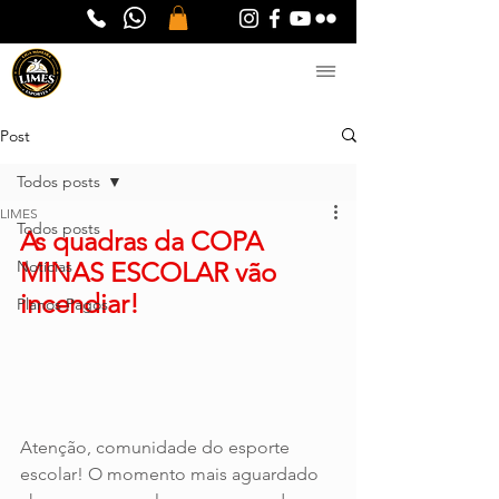
Post
Todos posts
LIMES
Todos posts
As quadras da COPA 
Notícias
MINAS ESCOLAR vão 
incendiar!
Planos Pagos
Atenção, comunidade do esporte 
escolar! O momento mais aguardado 