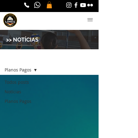
>> NOTÍCIAS
Notícias
Registre-se
Planos Pagos
Todos posts
Notícias
Planos Pagos