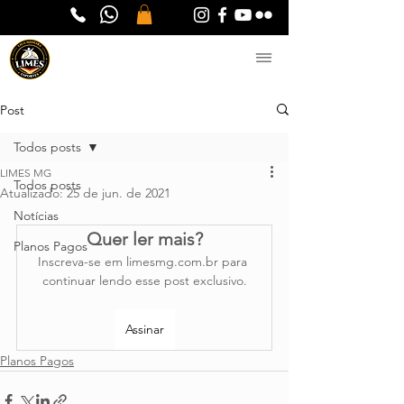
Post
Todos posts
LIMES MG
Todos posts
Atualizado:
25 de jun. de 2021
Notícias
Quer ler mais?
Planos Pagos
Inscreva-se em limesmg.com.br para 
continuar lendo esse post exclusivo.
Assinar
Planos Pagos