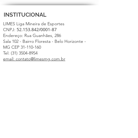
INSTITUCIONAL
LIMES Liga Mineira de Esportes
52.153.842
/0001-87
CNPJ:
Endereço: Rua Guanhães, 286
VOLEIBOL
Sala 102 - Bairro Floresta - Belo Horizonte -
MG CEP 31-110-160
Tel: (31) 3504-8954
email: contato@limesmg.com.br
FORMAS DE PAGAMENTO
AJUDA E SUPORTE
Políticas de Privacidade
Prestação de Serviço
Política de Troca