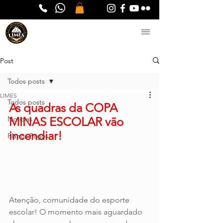
Post
Todos posts
LIMES
Todos posts
As quadras da COPA 
Notícias
MINAS ESCOLAR vão 
incendiar!
Planos Pagos
Atenção, comunidade do esporte 
escolar! O momento mais aguardado 