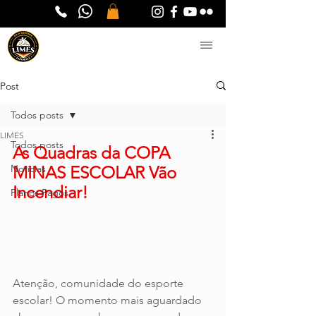
Post
Todos posts
LIMES
Todos posts
As Quadras da COPA 
Notícias
MINAS ESCOLAR Vão 
Incendiar!
Planos Pagos
Atenção, comunidade do esporte 
escolar! O momento mais aguardado 