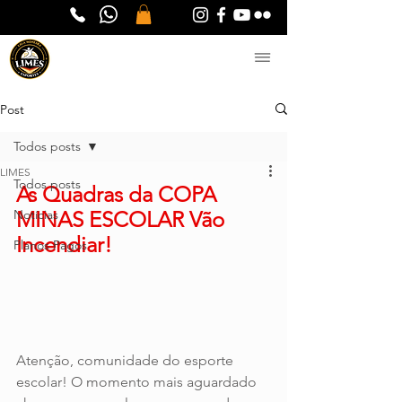
Post
Todos posts
LIMES
Todos posts
As Quadras da COPA 
Notícias
MINAS ESCOLAR Vão 
Incendiar!
Planos Pagos
Atenção, comunidade do esporte 
escolar! O momento mais aguardado 