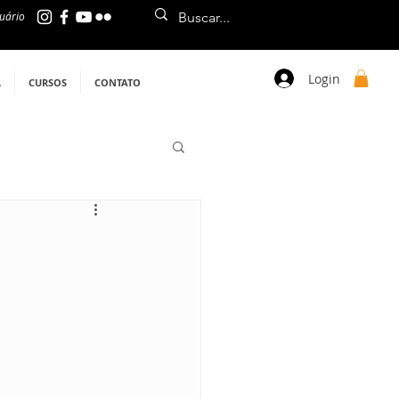
uário
Login
L
CURSOS
CONTATO