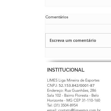
Comentários
Escreva um comentário
BOLETIM 15 JÁ ESTÁ NO AR
INSTITUCIONAL
LIMES Liga Mineira de Esportes
52.153.842/0001-87
CNPJ:
Endereço: Rua Guanhães, 286
Sala 102 - Bairro Floresta - Belo
Horizonte - MG CEP 31-110-160
Tel: (31) 3504-8954
email: contato@limesmg.com.br