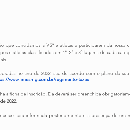
ão que convidamos a V.Sª e atletas a participarem da nossa c
es e atletas classificados em 1°, 2° e 3° lugares de cada catego
ais. 
cobradas no ano de 2022, são de acordo com o plano da sua e
tps://www.limesmg.com.br/regimento-taxas 
ha a ficha de inscrição.
Ela deverá ser preenchida obrigatoriam
 de 2022
. 
écnico será informada posteriormente e a presença de um re