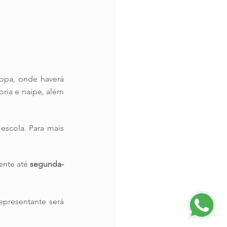
opa, onde haverá 
ria e naipe, além 
scola. Para mais 
ente até 
segunda-
presentante será 