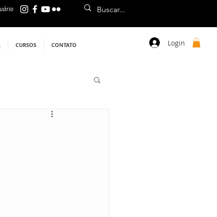
uário
Login
L
CURSOS
CONTATO