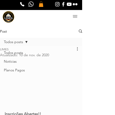
Post
Todos posts
LIMES
Todos posts
Atualizado:
10 de nov. de 2020
Notícias
Planos Pagos
Inscrições Abertas!! 