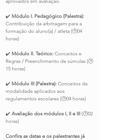
aprovados em avaliação.
✔️ 
Módulo I. Pedagógico (Palestra):
Contribuição da arbitragem para a 
formação do aluno(a) / atleta (🕑04 
horas)
✔️ 
Módulo II. Teórico: 
Conceitos e 
Regras / Preenchimento de súmulas (🕑
15 horas)
✔️ 
Módulo III (Palestra):
 Conceitos da 
modalidade aplicados aos 
regulamentos escolares (🕑04 horas)
✔️ 
Avaliação dos módulos I, II e III
 (🕑02 
horas)
Confira as datas e os palestrantes já 