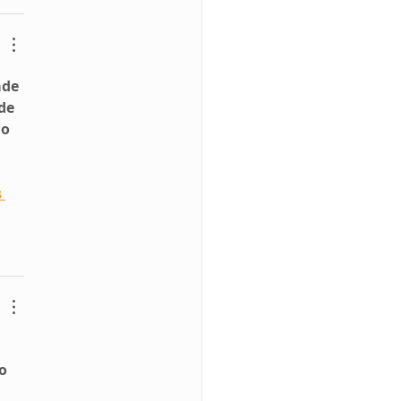
de 
de 
o 
 
o 