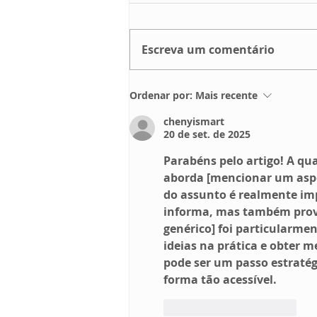
Escreva um comentário
COPA MINAS ESCOLAR 2026
Ordenar por:
Mais recente
chenyismart
20 de set. de 2025
Parabéns pelo artigo! A qu
aborda [mencionar um aspe
do assunto é realmente imp
informa, mas também provo
genérico] foi particularme
ideias na prática e obter m
pode ser um passo estraté
forma tão acessível.
Curtir
Responder