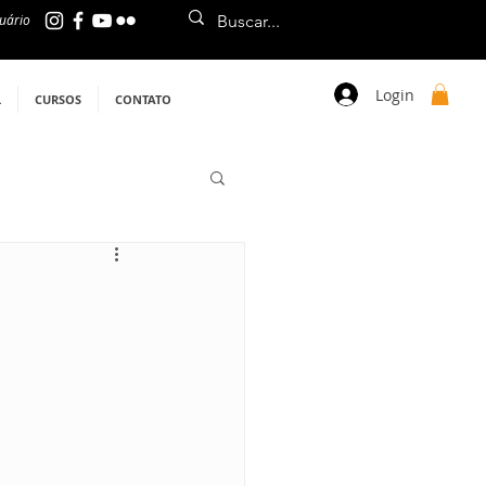
uário
Login
L
CURSOS
CONTATO