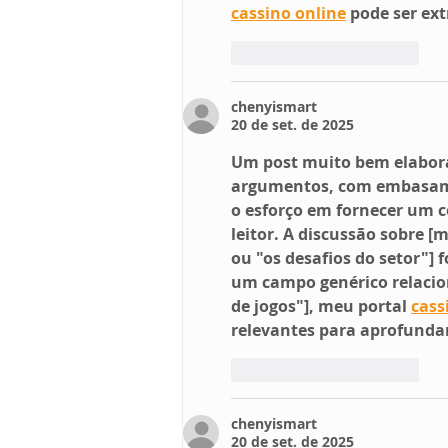
cassino online
 pode ser ex
Curtir
Responder
chenyismart
20 de set. de 2025
Um post muito bem elabora
argumentos, com embasament
o esforço em fornecer um c
leitor. A discussão sobre 
ou "os desafios do setor"] 
um campo genérico relacio
de jogos"], meu portal 
cass
relevantes para aprofunda
Curtir
Responder
chenyismart
20 de set. de 2025