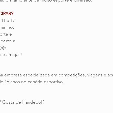
is. Um ambiente de muito esporte e diversão.
CIPAR?
 11 a 17 
minino, 
orte e 
Aberto a 
a)s. 
s e amigas!
ma empresa especializada em competições, viagens e a
de 16 anos no cenário esportivo.
s? Gosta de Handebol?