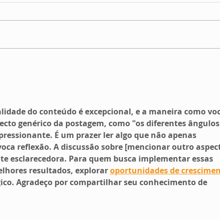
AVISO RECESSO
DES
INT
CAM
alidade do conteúdo é excepcional, e a maneira como voc
cto genérico da postagem, como "os diferentes ângulos"
ressionante. É um prazer ler algo que não apenas 
ca reflexão. A discussão sobre [mencionar outro aspec
nte esclarecedora. Para quem busca implementar essas 
elhores resultados, explorar 
oportunidades de crescime
gico. Agradeço por compartilhar seu conhecimento de 