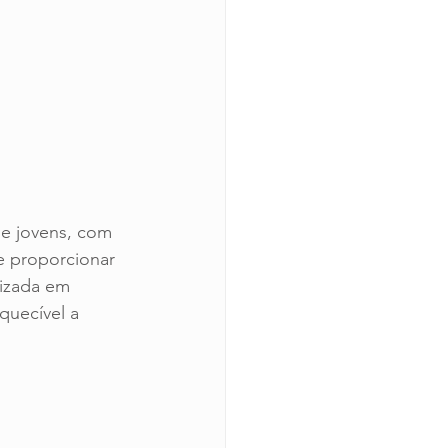
 e jovens, com 
e proporcionar 
izada em 
uecível a 