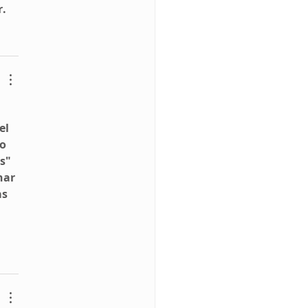
r.
el 
o 
s" 
nar 
s 