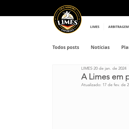
LIMES
ARBITRAGEM
Todos posts
Notícias
Pla
LIMES
20 de jan. de 2024
A Limes em p
Atualizado:
17 de fev. de 