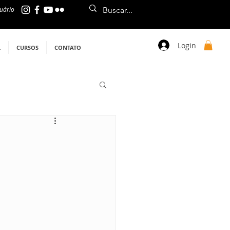
uário
Login
L
CURSOS
CONTATO