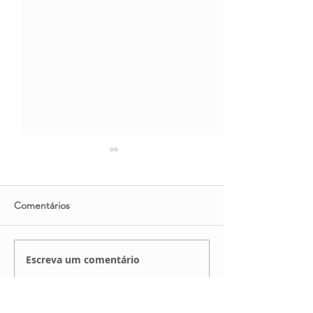
Comentários
AVISO RECESSO
H10 HAND CAM
Escreva um comentário