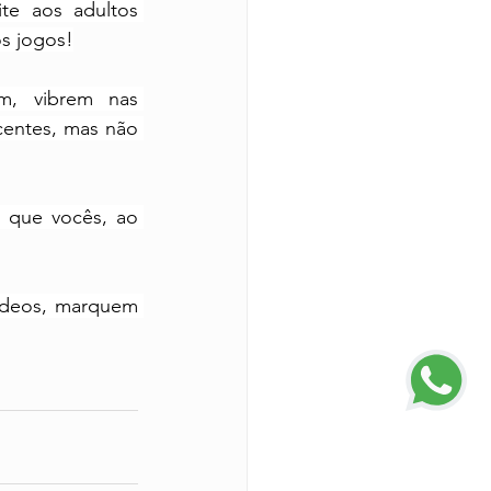
e aos adultos 
os jogos!
m, vibrem nas 
entes, mas não 
 que vocês, ao 
ídeos, marquem 