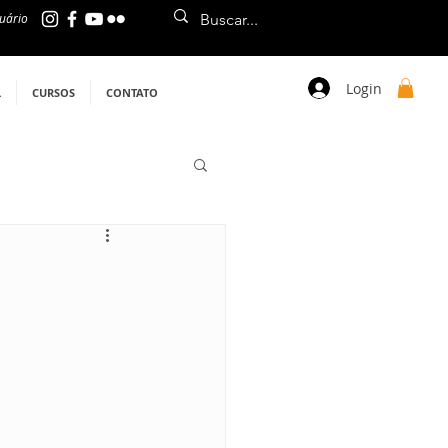
uário
Login
L
CURSOS
CONTATO