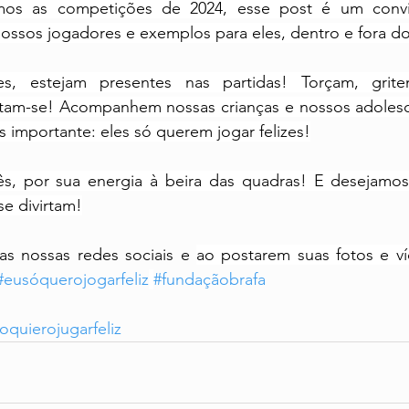
mos as competições de 2024, esse post é um convit
nossos jogadores e exemplos para eles, dentro e fora d
es, estejam presentes nas partidas! Torçam, grite
rtam-se! Acompanhem nossas crianças e nossos adolesc
importante: eles só querem jogar felizes!
s, por sua energia à beira das quadras! E desejamos
e divirtam!
as nossas redes sociais e 
ao postarem suas fotos e v
#eusóquerojogarfeliz
#fundaçãobrafa
oquierojugarfeliz